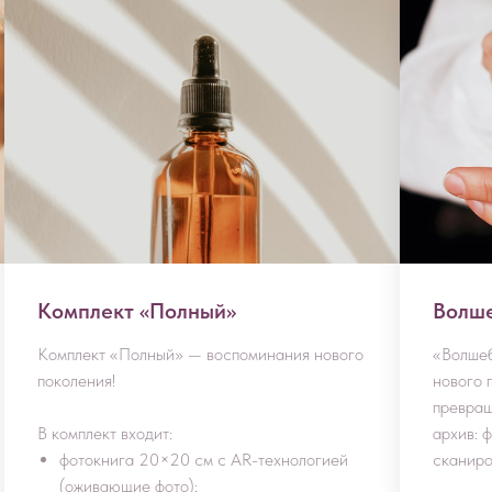
Комплект «Полный»
Волш
Комплект «Полный» — воспоминания нового
«Волше
поколения!
нового 
превращ
В комплект входит:
архив: 
фотокнига 20×20 см с AR-технологией
сканиро
(оживающие фото);