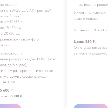
ект входит:
выписке из роддо
книга 20×20 см с AR-привязкой;
Идеальный сувенир н
-шоу (1 мин.);
вашего малыша.
агнит 10×15 см;
ото 15×20 см;
Готовность: 20–30 р
то 20×30 см;
тронный архив всех фото;
Цена: 250 ₽.
альбом.
Оплата магнитов про
 возможности:
выписки из роддома.
лните развороты видео (+1900 ₽ за
рот, до 6 видео);
жите 3+ разворотов — и получите
ытку с двумя видеопривязками
ПЛАТНО!
5 600 ₽.
лата: 6000 ₽.