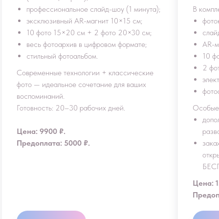
профессиональное слайд-шоу (1 минута);
В компл
эксклюзивный AR-магнит 10×15 см;
фото
10 фото 15×20 см + 2 фото 20×30 см;
слайд
весь фотоархив в цифровом формате;
AR-м
стильный фотоальбом.
10 ф
2 фо
Современные технологии + классические
элек
фото — идеальное сочетание для ваших
фото
воспоминаний.
Готовность: 20–30 рабочих дней.
Особые
допо
Цена: 9900 ₽.
разво
Предоплата: 5000 ₽.
зака
откр
БЕС
Цена: 1
Предоп