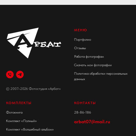
МЕНЮ
Портфолио
Отзывы
Работа фотографам
Скачать мои фотографии
Политика обработки персональных
данных
© 2007–2026 Фотостудия «Арбат»
КОМПЛЕКТЫ
КОНТАКТЫ
Фотокнига
28-86-186
Комплект «Полный»
arbat07@mail.ru
Комплект «Волшебный альбом»